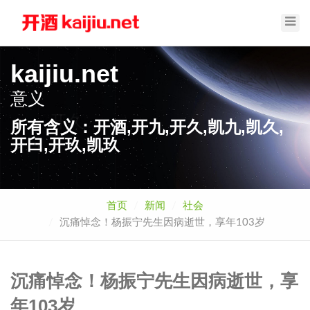
Toggl
Navig
kaijiu.net
意义
开久
所有含义：开酒,开九,开久,凯九,凯久,
开臼,开玖,凯玖
首页
新闻
社会
沉痛悼念！杨振宁先生因病逝世，享年103岁
沉痛悼念！杨振宁先生因病逝世，享
年103岁