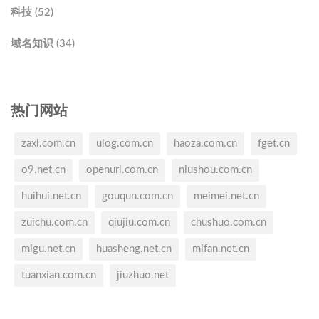
科技 (52)
域名知识 (34)
热门网站
zaxl.com.cn
ulog.com.cn
haoza.com.cn
fget.cn
o9.net.cn
openurl.com.cn
niushou.com.cn
huihui.net.cn
gouqun.com.cn
meimei.net.cn
zuichu.com.cn
qiujiu.com.cn
chushuo.com.cn
migu.net.cn
huasheng.net.cn
mifan.net.cn
tuanxian.com.cn
jiuzhuo.net