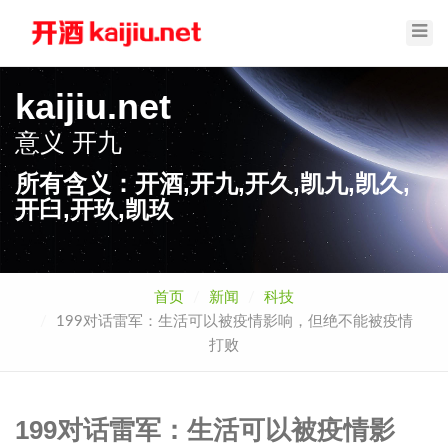
Toggl
Navig
kaijiu.net
意义
开久
所有含义：开酒,开九,开久,凯九,凯久,
开臼,开玖,凯玖
首页
新闻
科技
199对话雷军：生活可以被疫情影响，但绝不能被疫情
打败
199对话雷军：生活可以被疫情影