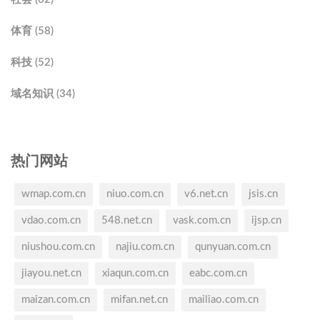
体育 (58)
科技 (52)
域名知识 (34)
热门网站
wmap.com.cn
niuo.com.cn
v6.net.cn
jsis.cn
vdao.com.cn
548.net.cn
vask.com.cn
ijsp.cn
niushou.com.cn
najiu.com.cn
qunyuan.com.cn
jiayou.net.cn
xiaqun.com.cn
eabc.com.cn
maizan.com.cn
mifan.net.cn
mailiao.com.cn