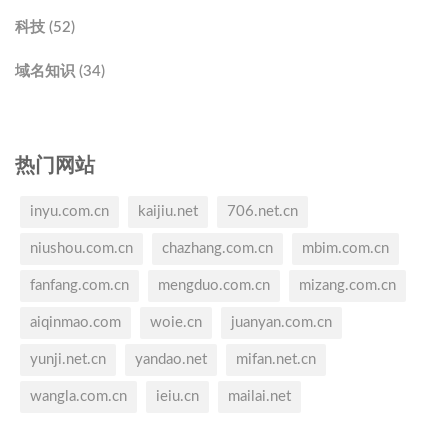
科技 (52)
域名知识 (34)
热门网站
inyu.com.cn
kaijiu.net
706.net.cn
niushou.com.cn
chazhang.com.cn
mbim.com.cn
fanfang.com.cn
mengduo.com.cn
mizang.com.cn
aiqinmao.com
woie.cn
juanyan.com.cn
yunji.net.cn
yandao.net
mifan.net.cn
wangla.com.cn
ieiu.cn
mailai.net